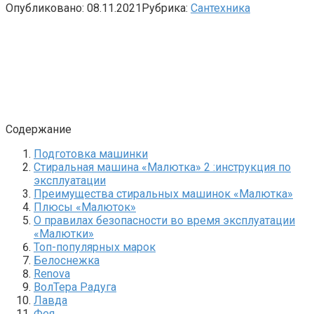
Опубликовано:
08.11.2021
Рубрика:
Сантехника
Содержание
Подготовка машинки
Стиральная машина «Малютка» 2 :инструкция по
эксплуатации
Преимущества стиральных машинок «Малютка»
Плюсы «Малюток»
О правилах безопасности во время эксплуатации
«Малютки»
Топ-популярных марок
Белоснежка
Renova
ВолТера Радуга
Лавда
Фея