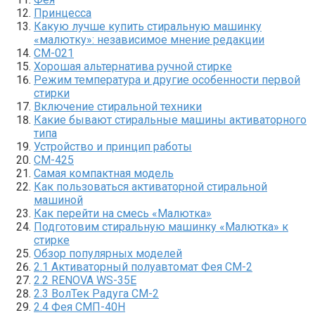
Принцесса
Какую лучше купить стиральную машинку
«малютку»: независимое мнение редакции
СМ-021
Хорошая альтернатива ручной стирке
Режим температура и другие особенности первой
стирки
Включение стиральной техники
Какие бывают стиральные машины активаторного
типа
Устройство и принцип работы
СМ-425
Самая компактная модель
Как пользоваться активаторной стиральной
машиной
Как перейти на смесь «Малютка»
Подготовим стиральную машинку «Малютка» к
стирке
Обзор популярных моделей
2.1 Активаторный полуавтомат Фея СМ-2
2.2 RENOVA WS-35E
2.3 ВолТек Радуга СМ-2
2.4 Фея СМП-40Н