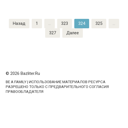
Навигация
Назад
1
…
323
324
325
…
по
327
Далее
записям
© 2026 Bazliter.Ru
BE A FAMILY | ИСПОЛЬЗОВАНИЕ МАТЕРИАЛОВ РЕСУРСА
РАЗРЕШЕНО ТОЛЬКО С ПРЕДВАРИТЕЛЬНОГО СОГЛАСИЯ
ПРАВООБЛАДАТЕЛЯ