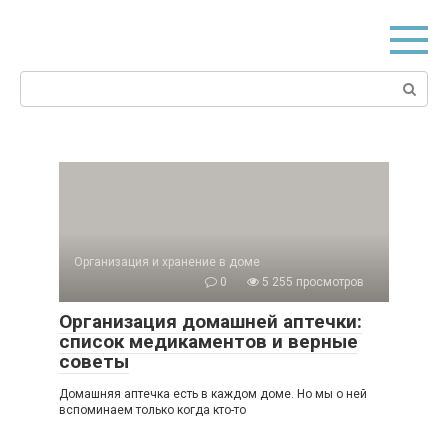
Перейти
к
контенту
Поиск:
Организация и хранение в доме
0
5 255 просмотров
Организация домашней аптечки:
список медикаментов и верные
советы
Домашняя аптечка есть в каждом доме. Но мы о ней
вспоминаем только когда кто-то