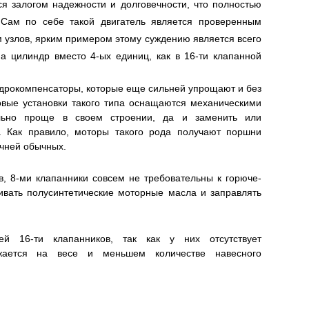
ся залогом надежности и долговечности, что полностью
Сам по себе такой двигатель является проверенным
узлов, ярким примером этому суждению является всего
а цилиндр вместо 4-ых единиц, как в 16-ти клапанной
гидрокомпенсаторы, которые еще сильней упрощают и без
овые установки такого типа оснащаются механическими
ельно проще в своем строении, да и заменить или
а. Как правило, моторы такого рода получают поршни
ечней обычных.
, 8-ми клапанники совсем не требовательны к горюче-
вать полусинтетические моторные масла и заправлять
й 16-ти клапанников, так как у них отсутствует
жается на весе и меньшем количестве навесного