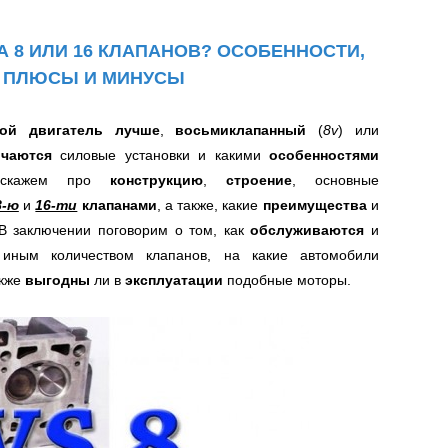
А 8 ИЛИ 16 КЛАПАНОВ? ОСОБЕННОСТИ,
, ПЛЮСЫ И МИНУСЫ
кой двигатель лучше
,
восьмиклапанный
(
8v
)
или
ичаются
силовые установки и
какими
особенностями
асскажем про
конструкцию
,
строение
, основные
8-ю
и
16-ти
клапанами
, а также, какие
преимущества
и
 заключении поговорим о том,
как
обслуживаются
и
 иным количеством клапанов,
на какие автомобили
акже
выгодны
ли в
эксплуатации
подобные моторы
.