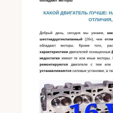
обладают
моторы
КАКОЙ ДВИГАТЕЛЬ ЛУЧШЕ: Н
ОТЛИЧИЯ
Добрый день, сегодня мы узнаем,
ка
шестнадцатиклапанный
(
16v
), чем
отл
обладают моторы.
Кроме того, р
характеристики
двигателей оснащенные
недостатки
имеют
те или иные
моторы.
В
ремонтируются
двигатели с тем или
устанавливаются
силовые установки, а т