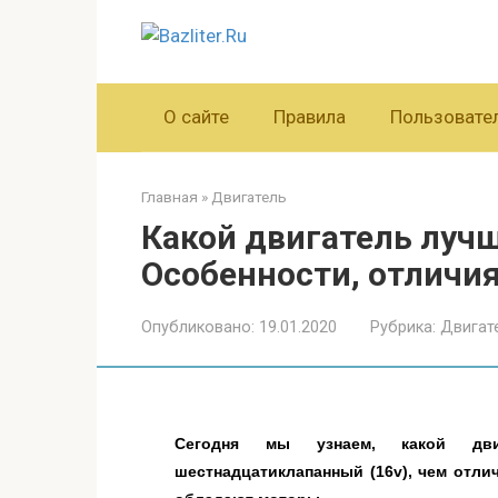
Перейти
к
контенту
О сайте
Правила
Пользовате
Главная
»
Двигатель
Какой двигатель лучш
Особенности, отличи
Опубликовано:
19.01.2020
Рубрика:
Двигат
Сегодня мы узнаем, какой дви
шестнадцатиклапанный (16v)
, чем отли