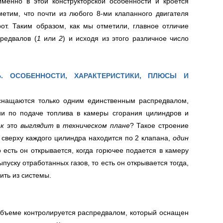
именно в этой конструкторской особенности и кроется
етим, что почти из любого 8-ми клапанного двигателя
от. Таким образом, как мы отметили, главное отличие
редвалов (
1
или
2
) и исходя из этого различное число
 ОСОБЕННОСТИ, ХАРАКТЕРИСТИКИ, ПЛЮСЫ И
снащаются только одним единственным распредвалом,
и по подаче топлива в камеры сгорания цилиндров и
ак
это
выглядит
в
техническом плане
? Такое строение
 сверху каждого цилиндра находится по 2 клапана,
один
о есть он открывается, когда горючее подается в камеру
пуску отработанных газов, то есть он открывается тогда,
лить из системы.
объеме контролируется распредвалом, который оснащен