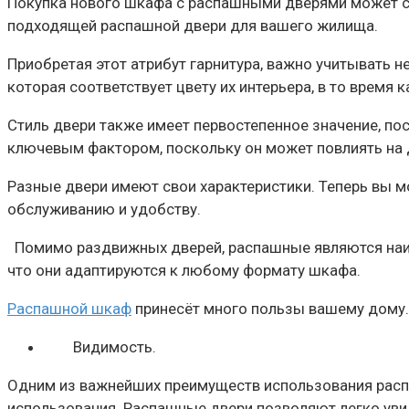
Покупка нового шкафа с распашными дверями может ст
подходящей распашной двери для вашего жилища.
Приобретая этот атрибут гарнитура, важно учитывать н
которая соответствует цвету их интерьера, в то время
Стиль двери также имеет первостепенное значение, п
ключевым фактором, поскольку он может повлиять на 
Разные двери имеют свои характеристики. Теперь вы м
обслуживанию и удобству.
Помимо раздвижных дверей, распашные являются наиб
что они адаптируются к любому формату шкафа.
Распашной шкаф
принесёт м
ного пользы вашему дому.
Видимость.
Одним из важнейших преимуществ использования распа
использования. Распашные двери позволяют легко уви