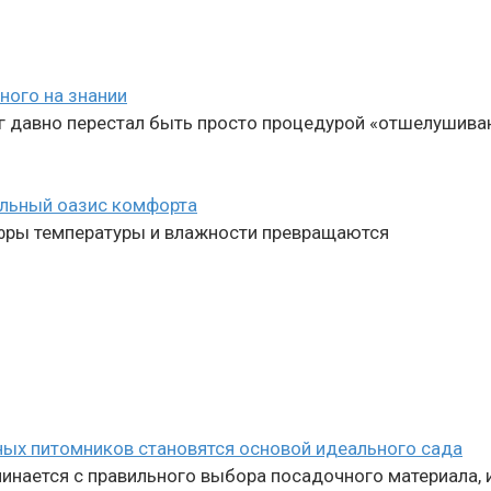
ного на знании
г давно перестал быть просто процедурой «отшелушиван
альный оазис комфорта
цифры температуры и влажности превращаются
ных питомников становятся основой идеального сада
нается с правильного выбора посадочного материала, и