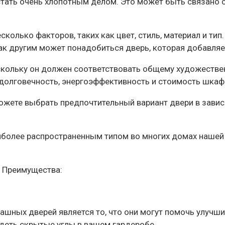
ать очень хлопотным делом. Это может быть связано с
есколько факторов, таких как цвет, стиль, материал и 
 как другим может понадобиться дверь, которая добавляе
оскольку он должен соответствовать общему художестве
долговечность, энергоэффективность и стоимость шкаф
ожете выбрать предпочтительный вариант двери в завис
олее распространенным типом во многих домах нашей с
 Преимущества:
шных дверей является то, что они могут помочь улучш
деть скрытые углы в вашем гардеробе.