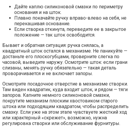
Дайте каплю силиконовой смазки по периметру
основания и на шток.
Плавно покачайте ручку вправо-влево на себя, не
перекашивая основание.
Если створка откинута, переведите ее в закрытое
положение — так шток освободится.
Бывает и обратная ситуация: ручка снялась, а
квадратный шток остался в механизме. Не паникуйте —
достаньте его плоскогубцами, проверните слегка по
часовой, выведите наружу. Осмотрите шток: если грани
слизаны, менять ручку обязательно — такая деталь
проворачивается и не включает запоры.
Осмотрите посадочное отверстие в механизме створки.
Там виден квадратик, куда входит шток, и рядом — тяги
запоров. Капните немного силиконовой смазки,
покрутите механизм плоским хвостовиком старого
штока или подходящим квадратом, чтобы распределить
смазку. Если уже на этом этапе чувствуете жесткий ход
или характерный «скрежет», возможно, нужна
регулировка створки или обслуживание фурнитуры.