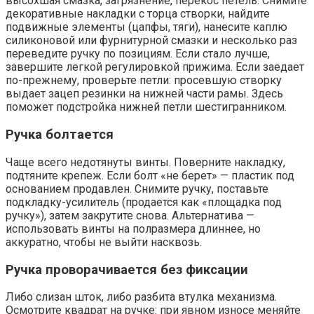
высохшая смазка, загрязнение, перекос петель. Снимите
декоративные накладки с торца створки, найдите
подвижные элементы (цапфы, тяги), нанесите каплю
силиконовой или фурнитурной смазки и несколько раз
переведите ручку по позициям. Если стало лучше,
завершите легкой регулировкой прижима. Если заедает
по-прежнему, проверьте петли: просевшую створку
выдает зацеп резинки на нижней части рамы. Здесь
поможет подстройка нижней петли шестигранником.
Ручка болтается
Чаще всего недотянуты винты. Поверните накладку,
подтяните крепеж. Если болт «не берет» — пластик под
основанием продавлен. Снимите ручку, поставьте
подкладку-усилитель (продается как «площадка под
ручку»), затем закрутите снова. Альтернатива —
использовать винты на полразмера длиннее, но
аккуратно, чтобы не выйти насквозь.
Ручка проворачивается без фиксации
Либо слизан шток, либо разбита втулка механизма.
Осмотрите квадрат на ручке: при явном износе меняйте