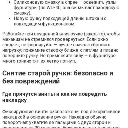
Силиконовую смазку в спрее — освежить узлы
фурнитуры (не WD-40, она вымывает заводскую
смазку).
Новую ручку подходящей длины штока и с
подходящим функционалом.
Работайте при опущенной вниз ручке (закрыто), чтобы
механизм не стремился провернуться. Если окно
заедает, не форсируйте — лучше сначала сбросить
нагрузку: прижмите створку ближе к петлям и плавно
поверните ручку. Не применяйте силу — в фурнитуре
много тонких тяг, их легко погнуть.
Снятие старой ручки: безопасно и
без повреждений
Где прячутся винты и как не повредить
накладку
Фиксирующие винты расположены под декоративной
накладкой в основании ручки. Накладка обычно
поворотная: ухватите ее пальцами с двух сторон и
проверните на 90 градусов. Если сидит туго, аккуратно