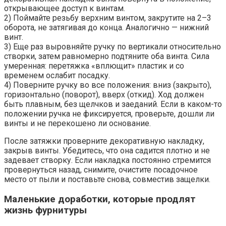
открывающее доступ к винтам.
2) Поймайте резьбу верхним винтом, закрутите на 2–3
оборота, не затягивая до конца. Аналогично — нижний
винт.
3) Еще раз выровняйте ручку по вертикали относительно
створки, затем равномерно подтяните оба винта. Сила
умеренная: перетяжка «вплющит» пластик и со
временем ослабит посадку.
4) Поверните ручку во все положения: вниз (закрыто),
горизонтально (поворот), вверх (откид). Ход должен
быть плавным, без щелчков и заеданий. Если в каком-то
положении ручка не фиксируется, проверьте, дошли ли
винты и не перекошено ли основание.
После затяжки проверните декоративную накладку,
закрыв винты. Убедитесь, что она садится плотно и не
задевает створку. Если накладка постоянно стремится
провернуться назад, снимите, очистите посадочное
место от пыли и поставьте снова, совместив защелки.
Маленькие доработки, которые продлят
жизнь фурнитуры